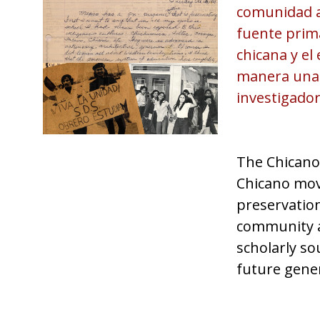
comunidad a
fuente prima
chicana y el
manera una 
investigador
The Chicano
Chicano mo
preservation
community a
scholarly so
future gene