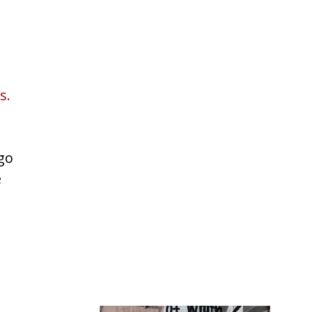
s.
go
e